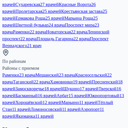
врачей
Сухаревская
27 врачей
Красные Ворота
26
врачей
Пролетарская
25 врачей
Крестьянская застава
25
врачей
Ермакова Роща
25 врачей
Марьина Роща
25
врачей
Цветной бульвар
24 врача
Проспект мира
23
врача
Раменки
22 врача
Новаторская
22 врача
Ленинский
проспект
22 врача
Площадь Гагарина
22 врача
Проспект
Вернадского
21 врач
По районам
Районы с приемом
Раменки
23 врача
Мещанский
23 врача
Красносельский
22
врача
Таганский
22 врача
Хамовники
19 врачей
Пресненский
18
врачей
Замоскворечье
18 врачей
Щукино
17 врачей
Тверской
16
врачей
Басманный
16 врачей
Арбат
15 врачей
Южнопортовый
13
врачей
Хорошёвский
12 врачей
Марьино
11 врачей
Тёплый
Стан
11 врачей
Ломоносовский
11 врачей
Аэропорт
11
врачей
Якиманка
11 врачей