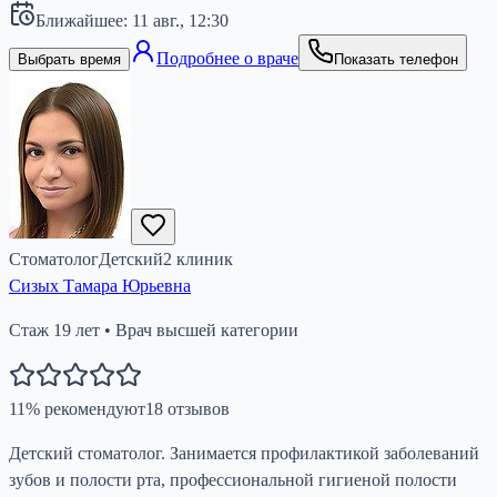
Ближайшее:
11 авг.,
12:30
Подробнее о враче
Выбрать время
Показать телефон
Стоматолог
Детский
2
клиник
Сизых Тамара Юрьевна
Стаж
19
лет
•
Врач высшей категории
11
%
рекомендуют
18
отзывов
Детский стоматолог. Занимается профилактикой заболеваний
зубов и полости рта, профессиональной гигиеной полости