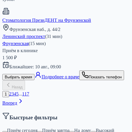
Стоматология ПрезиДЕНТ на Фрунзенской
Фрунзенская наб., д. 44/2
Ленинский проспект
(
31
мин)
Фрунзенская
(
15
мин)
Приём в клинике
1 500 ₽
Ближайшее:
10 авг.,
09:00
Подробнее о враче
Выбрать время
Показать телефон
Назад
2
3
4
5
...
117
1
Вперед
Быстрые фильтры
Приём сегодня
Приём завтра
На дому
Высокий