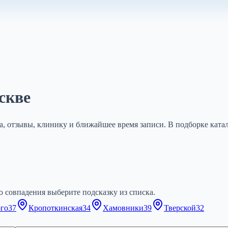
скве
а, отзывы, клинику и ближайшее время записи. В подборке катал
 совпадения выберите подсказку из списка.
ого
37
Кропоткинская
34
Хамовники
39
Тверской
32