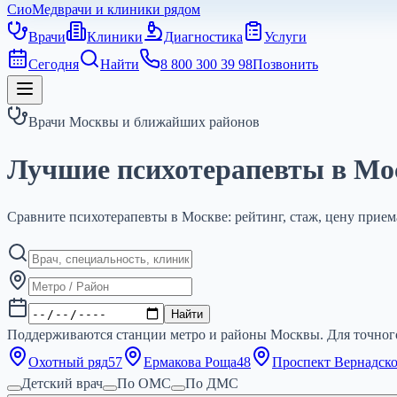
СиоМед
врачи и клиники рядом
Врачи
Клиники
Диагностика
Услуги
Сегодня
Найти
8 800 300 39 98
Позвонить
Врачи Москвы и ближайших районов
Лучшие психотерапевты в Мо
Сравните психотерапевты в Москве: рейтинг, стаж, цену прием
Найти
Поддерживаются станции метро и районы Москвы. Для точного
Охотный ряд
57
Ермакова Роща
48
Проспект Вернадск
Детский врач
По ОМС
По ДМС