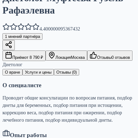
Рафаэлевна
4.400000095367432
1
мнений партнёра
Приём
от
8 790
₽
Локация
Москва
Отзывы
0
отзывов
Диетолог
О враче
Услуги и цены
Отзывы (
0
)
О специалисте
Проводит общие консультации по вопросам питания, подбор
диеты для беременных, подбор питания при истощении,
коррекцию веса, подбор питания при ожирении, подбор
лечебного питания, подбор индивидуальной диеты.
Опыт работы