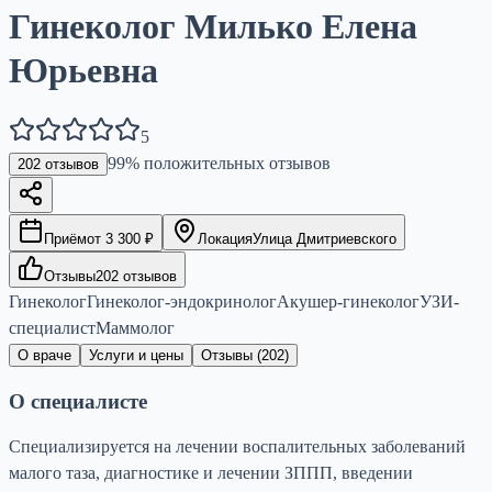
Гинеколог Милько Елена
Юрьевна
5
99
% положительных отзывов
202
отзывов
Приём
от
3 300
₽
Локация
Улица Дмитриевского
Отзывы
202
отзывов
Гинеколог
Гинеколог-эндокринолог
Акушер-гинеколог
УЗИ-
специалист
Маммолог
О враче
Услуги и цены
Отзывы (
202
)
О специалисте
Специализируется на лечении воспалительных заболеваний
малого таза, диагностике и лечении ЗППП, введении