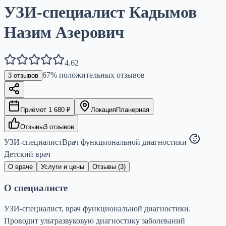
УЗИ-специалист Кадымов
Назим Азерович
4.62
67
% положительных отзывов
3
отзывов
Приём
от
1 680
₽
Локация
Планерная
Отзывы
3
отзывов
УЗИ-специалист
Врач функциональной диагностики
Детский врач
О враче
Услуги и цены
Отзывы (
3
)
О специалисте
УЗИ-специалист, врач функциональной диагностики.
Проводит ультразвуковую диагностику заболеваний