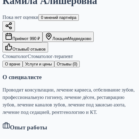
Камила Алишеровна
Пока нет оценки
0
мнений партнёра
Приём
от
990
₽
Локация
Медведково
Отзывы
0
отзывов
Стоматолог
Стоматолог-терапевт
О враче
Услуги и цены
Отзывы (
0
)
О специалисте
Проводит консультации, лечение кариеса, отбеливание зубов,
профессиональную гигиену, лечение дёсен, реставрацию
зубов, лечение каналов зубов, лечение под закисью азота,
лечение под седацией, рентгенологию и КТ.
Опыт работы