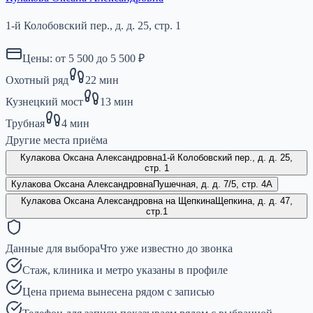
1-й Колобовский пер., д. д. 25, стр. 1
Цены: от
5 500
до
5 500
₽
Охотный ряд
22
мин
Кузнецкий мост
13
мин
Трубная
4
мин
Другие места приёма
Кулакова Оксана Александровна
1-й Колобовский пер., д. д. 25,
стр. 1
Кулакова Оксана Александровна
Пушечная, д. д. 7/5, стр. 4А
Кулакова Оксана Александровна на Щепкина
Щепкина, д. д. 47,
стр.1
Данные для выбора
Что уже известно до звонка
Стаж, клиника и метро указаны в профиле
Цена приема вынесена рядом с записью