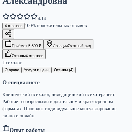
Александровна
4.14
100
% положительных отзывов
4
отзывов
Приём
от
5 500
₽
Локация
Охотный ряд
Отзывы
4
отзывов
Психолог
О враче
Услуги и цены
Отзывы (
4
)
О специалисте
Клинический психолог, немедицинский психотерапевт.
Работает со взрослыми в длительном и краткосрочном
форматах. Проводит индивидуальное консультирование
лично и онлайн.
Опыт работы