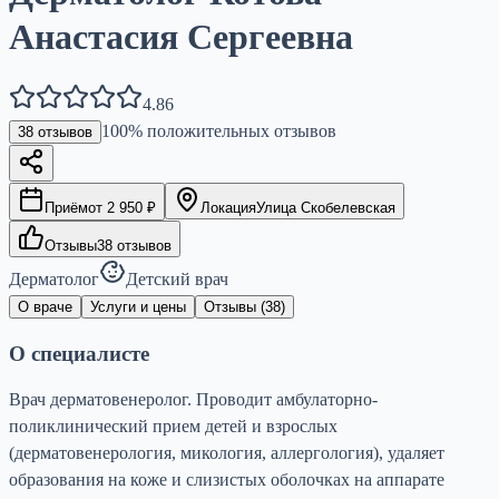
Анастасия Сергеевна
4.86
100
% положительных отзывов
38
отзывов
Приём
от
2 950
₽
Локация
Улица Скобелевская
Отзывы
38
отзывов
Дерматолог
Детский врач
О враче
Услуги и цены
Отзывы (
38
)
О специалисте
Врач дерматовенеролог. Проводит амбулаторно-
поликлинический прием детей и взрослых
(дерматовенерология, микология, аллергология), удаляет
образования на коже и слизистых оболочках на аппарате