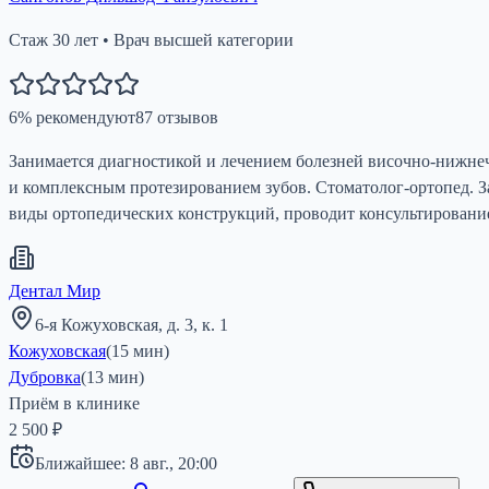
Стаж
30
лет
•
Врач высшей категории
6
%
рекомендуют
87
отзывов
Занимается диагностикой и лечением болезней височно-нижне
и комплексным протезированием зубов. Стоматолог-ортопед. З
виды ортопедических конструкций, проводит консультирование
Дентал Мир
6-я Кожуховская, д. 3, к. 1
Кожуховская
(
15
мин)
Дубровка
(
13
мин)
Приём в клинике
2 500 ₽
Ближайшее:
8 авг.,
20:00