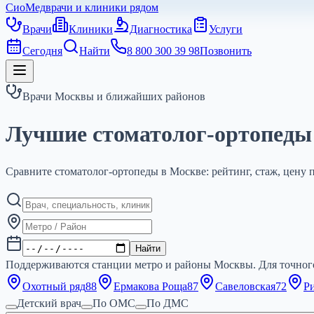
СиоМед
врачи и клиники рядом
Врачи
Клиники
Диагностика
Услуги
Сегодня
Найти
8 800 300 39 98
Позвонить
Врачи Москвы и ближайших районов
Лучшие стоматолог-ортопеды
Сравните стоматолог-ортопеды в Москве: рейтинг, стаж, цену 
Найти
Поддерживаются станции метро и районы Москвы. Для точного
Охотный ряд
88
Ермакова Роща
87
Савеловская
72
Р
Детский врач
По ОМС
По ДМС