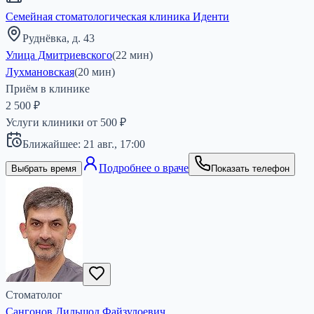
Семейная стоматологическая клиника Иденти
Руднёвка, д. 43
Улица Дмитриевского
(
22
мин)
Лухмановская
(
20
мин)
Приём в клинике
2 500 ₽
Услуги клиники от
500
₽
Ближайшее:
21 авг.,
17:00
Подробнее о враче
Выбрать время
Показать телефон
Стоматолог
Сангонов Дильшод Файзулоевич