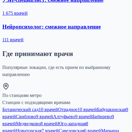
1 675 врачей
Нейропсихолог: смежное направление
111 врачей
Где принимают врачи
Популярные локации, где есть прием по выбранному
направлению
По станциям метро
Станции с подходящими врачами
Ботанический сад
10 врачей
Отрадное
10 врачей
Бабушкинская
9
врачей
Свиблово
9 врачей
Алтуфьево
9 врачей
Бибирево
9
врачей
Медведково
8 врачей
Юго-западная
8
врачей
Новаторская
7 врачей
Савеловская
6 врачей
Марьина