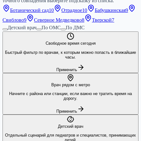
точного совпадения выберите подсказку из списка.
Ботанический сад
10
Отрадное
10
Бабушкинская
9
Свиблово
9
Северное Медведково
8
Тверской
7
Детский врач
По ОМС
По ДМС
Свободное время сегодня
Быстрый фильтр по врачам, к которым можно попасть в ближайшие
часы.
Применить
Врач рядом с метро
Начните с района или станции, если важно не тратить время на
дорогу.
Применить
Детский врач
Отдельный сценарий для педиатров и специалистов, принимающих
детей.