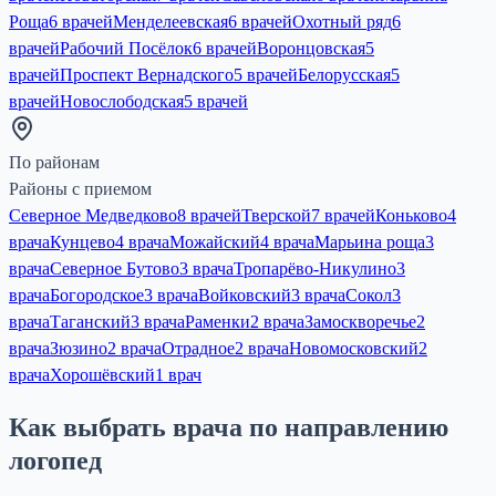
Роща
6 врачей
Менделеевская
6 врачей
Охотный ряд
6
врачей
Рабочий Посёлок
6 врачей
Воронцовская
5
врачей
Проспект Вернадского
5 врачей
Белорусская
5
врачей
Новослободская
5 врачей
По районам
Районы с приемом
Северное Медведково
8 врачей
Тверской
7 врачей
Коньково
4
врача
Кунцево
4 врача
Можайский
4 врача
Марьина роща
3
врача
Северное Бутово
3 врача
Тропарёво-Никулино
3
врача
Богородское
3 врача
Войковский
3 врача
Сокол
3
врача
Таганский
3 врача
Раменки
2 врача
Замоскворечье
2
врача
Зюзино
2 врача
Отрадное
2 врача
Новомосковский
2
врача
Хорошёвский
1 врач
Как выбрать врача по направлению
логопед