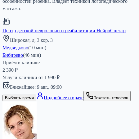
особенностей ребенка. Владеет техникой логопедического
массажа.
Центр детской неврологии и реабилитации НейроСпектр
Широкая, д. 3 кор. 3
Медведково
(
10
мин)
Бибирево
(
46
мин)
Приём в клинике
2 390 ₽
Услуги клиники от
1 990
₽
Ближайшее:
9 авг.,
09:00
Подробнее о враче
Выбрать время
Показать телефон