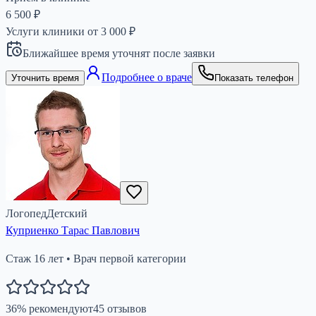
6 500 ₽
Услуги клиники от
3 000
₽
Ближайшее время уточнят после заявки
Подробнее о враче
Уточнить время
Показать телефон
Логопед
Детский
Куприенко Тарас Павлович
Стаж
16
лет
•
Врач первой категории
36
%
рекомендуют
45
отзывов