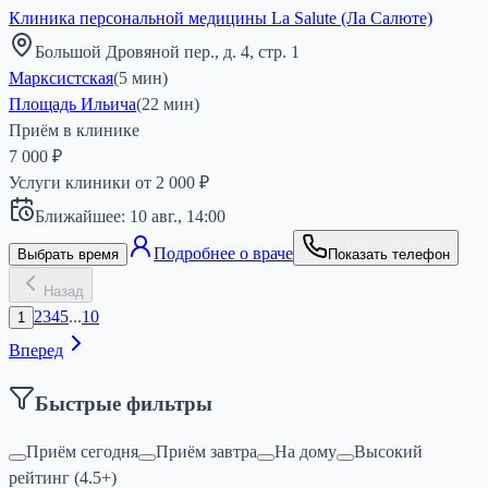
Клиника персональной медицины La Salute (Ла Салюте)
Большой Дровяной пер., д. 4, стр. 1
Марксистская
(
5
мин)
Площадь Ильича
(
22
мин)
Приём в клинике
7 000 ₽
Услуги клиники от
2 000
₽
Ближайшее:
10 авг.,
14:00
Подробнее о враче
Выбрать время
Показать телефон
Назад
2
3
4
5
...
10
1
Вперед
Быстрые фильтры
Приём сегодня
Приём завтра
На дому
Высокий
рейтинг (4.5+)