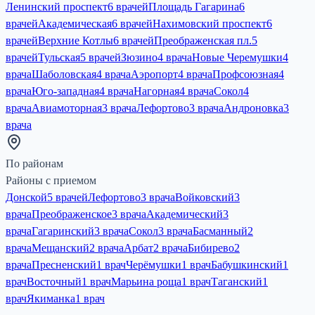
Ленинский проспект
6 врачей
Площадь Гагарина
6
врачей
Академическая
6 врачей
Нахимовский проспект
6
врачей
Верхние Котлы
6 врачей
Преображенская пл.
5
врачей
Тульская
5 врачей
Зюзино
4 врача
Новые Черемушки
4
врача
Шаболовская
4 врача
Аэропорт
4 врача
Профсоюзная
4
врача
Юго-западная
4 врача
Нагорная
4 врача
Сокол
4
врача
Авиамоторная
3 врача
Лефортово
3 врача
Андроновка
3
врача
По районам
Районы с приемом
Донской
5 врачей
Лефортово
3 врача
Войковский
3
врача
Преображенское
3 врача
Академический
3
врача
Гагаринский
3 врача
Сокол
3 врача
Басманный
2
врача
Мещанский
2 врача
Арбат
2 врача
Бибирево
2
врача
Пресненский
1 врач
Черёмушки
1 врач
Бабушкинский
1
врач
Восточный
1 врач
Марьина роща
1 врач
Таганский
1
врач
Якиманка
1 врач