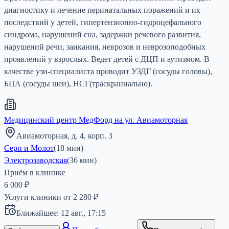
диагностику и лечение перинатальных поражений и их
последствий у детей, гипертензионно-гидроцефального
синдрома, нарушений сна, задержки речевого развития,
нарушений речи, заикания, неврозов и неврозоподобных
проявлений у взрослых. Ведет детей с ДЦП и аутизмом. В
качестве узи-специалиста проводит УЗДГ (сосуды головы),
БЦА (сосуды шеи), НСГ(траскраниально).
Медицинский центр МедФорд на ул. Авиамоторная
Авиамоторная, д. 4, корп. 3
Серп и Молот
(
18
мин)
Электрозаводская
(
36
мин)
Приём в клинике
6 000 ₽
Услуги клиники от
2 280
₽
Ближайшее:
12 авг.,
17:15