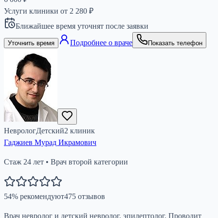
Услуги клиники от
2 280
₽
Ближайшее время уточнят после заявки
Подробнее о враче
Уточнить время
Показать телефон
Невролог
Детский
2
клиник
Гаджиев Мурад Икрамович
Стаж
24
лет
•
Врач второй категории
54
%
рекомендуют
475
отзывов
Врач невролог и детский невролог, эпилептолог. Проводит