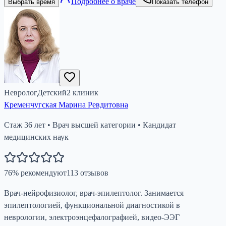
Подробнее о враче
Выбрать время
Показать телефон
Невролог
Детский
2
клиник
Кременчугская Марина Ревдитовна
Стаж
36
лет
•
Врач высшей категории
•
Кандидат
медицинских наук
76
%
рекомендуют
113
отзывов
Врач-нейрофизиолог, врач-эпилептолог. Занимается
эпилептологией, функциональной диагностикой в
неврологии, электроэнцефалографией, видео-ЭЭГ