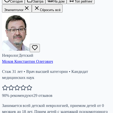
Сегодня
Завтра
На дом
Топ рейтинг
Эпилептолог
Сбросить всё
Невролог
Детский
Мохов Константин Олегович
Стаж
31
лет
•
Врач высшей категории
•
Кандидат
медицинских наук
90
%
рекомендуют
29
отзывов
Занимается всей детской неврологией, приемом детей от 0
месяцев до 18 лет. Прием детей с задержкой психомоторного