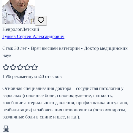
Невролог
Детский
Гуляев Сергей Александрович
Стаж
30
лет
•
Врач высшей категории
•
Доктор медицинских
наук
15
%
рекомендуют
40
отзывов
Основная специализация доктора – сосудистая патология у
взрослых (головные боли, головокружение, шаткость,
колебание артериального давления, профилактика инсультов,
реабилитация) и заболевания позвоночника (остеохондрозы,
различные боли в спине и шее, и т.д.).