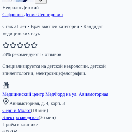
Невролог
Детский
Сафронов Денис Леонидович
Стаж
21
лет
•
Врач высшей категории
•
Кандидат
медицинских наук
24
%
рекомендуют
17
отзывов
Специализируется на детской неврологии, детской
эпилептологии, электроэнцефалографии.
Медицинский центр МедФорд на ул. Авиамоторная
Авиамоторная, д. 4, корп. 3
Серп и Молот
(
18
мин)
Электрозаводская
(
36
мин)
Приём в клинике
6 000 ₽