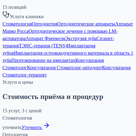
15
позиций
Услуги клиники
Стоматология
Ортодонтия
Ортодонтические аппараты
Аппарат
Марко Росса
Ортодонтическое лечение с помощью LM-
активатора
Аппарат Френкеля
Экструзия зуба
Сплинт-
терапия
ТЭНС-терапия (TENS)
Имплантация
зубов
Имплантация остеокондуктивного материала в область 1
зуба
Протезирование на имплантах
Консультация
Стоматолог
Консультация Стоматолог-ортодонт
Консультация
Стоматолог-терапевт
Услуги и цены
Стоимость приёма и процедур
15 услуг, 3 с ценой
Стоматология
уточнить
Уточнить
Ортодонтия