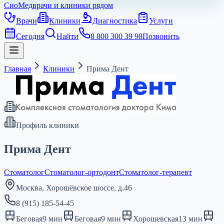
СиоМед
врачи и клиники рядом
Врачи
Клиники
Диагностика
Услуги
Сегодня
Найти
8 800 300 39 98
Позвонить
Главная
Клиники
Прима Дент
Профиль клиники
Прима Дент
Стоматолог
Стоматолог-ортодонт
Стоматолог-терапевт
Москва, Хорошёвское шоссе, д.46
8 (915) 185-54-45
Беговая
9
мин
Беговая
9
мин
Хорошевская
13
мин