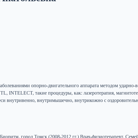
заболеваниями опорно-двигательного аппарата методом ударно-в
, INTELECT, такие процедуры, как: лазеротерапия, магнитотера
еси внутривенно, внутримышечно, внутрикожно с оздоровительн
иоритм, город Томск (2008-2012 гг.) Врач-физиотерапевт, Семей