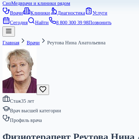
СиоМед
врачи и клиники рядом
Врачи
Клиники
Диагностика
Услуги
Сегодня
Найти
8 800 300 39 98
Позвонить
Главная
Врачи
Реутова Нина Анатольевна
Стаж
35
лет
Врач высшей категории
Профиль врача
Физиотерапевт Реутова Нина