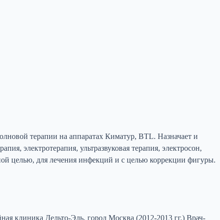
олновой терапии на аппаратах Киматур, ВTL. Назначает и
пия, электротерапия, ультразвуковая терапия, электросон,
ой целью, для лечения инфекций и с целью коррекции фигуры.
ная клиника Дельто-Эль, город Москва (2012-2013 гг.) Врач-