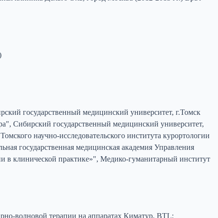
)
ирский государственный медицинский университет, г.Томск
тура", Сибирский государственный медицинский университет,
Томского научно-исследовательского института курортологии
льная государственная медицинская академия Управления
ии в клинической практике»", Медико-гуманитарный институт
арно-волновой терапии на аппаратах Киматур, ВTL;