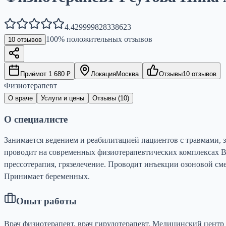
4.429999828338623
100
% положительных отзывов
10
отзывов
Приём
от
1 680
₽
Локация
Москва
Отзывы
10
отзывов
Физиотерапевт
О враче
Услуги и цены
Отзывы (
10
)
О специалисте
Занимается ведением и реабилитацией пациентов с травмами, 
проводит на современных физиотерапевтических комплексах BTL
прессотерапия, грязелечение. Проводит инъекции озоновой см
Принимает беременных.
Опыт работы
Врач физиотерапевт, врач гирудотерапевт, Медицинский центр Б