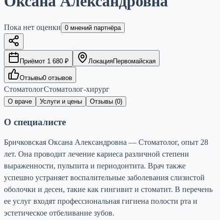
Оксана Александровна
Пока нет оценки
0
мнений партнёра
Приём
от
1 680
₽
Локация
Первомайская
Отзывы
0
отзывов
Стоматолог
Стоматолог-хирург
О враче
Услуги и цены
Отзывы (
0
)
О специалисте
Бричковская Оксана Александровна — Стоматолог, опыт 28
лет. Она проводит лечение кариеса различной степени
выраженности, пульпита и периодонтита. Врач также
успешно устраняет воспалительные заболевания слизистой
оболочки и десен, такие как гингивит и стоматит. В перечень
ее услуг входят профессиональная гигиена полости рта и
эстетическое отбеливание зубов.