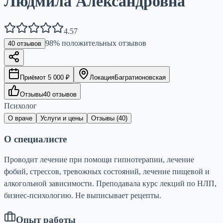
Людмила Александровна
4.57
98
% положительных отзывов
40
отзывов
Приём
от
5 000
₽
Локация
Багратионовская
Отзывы
40
отзывов
Психолог
О враче
Услуги и цены
Отзывы (
40
)
О специалисте
Проводит лечение при помощи гипнотерапии, лечение
фобий, стрессов, тревожных состояний, лечение пищевой и
алкогольной зависимости. Преподавала курс лекций по НЛП,
бизнес-психологию. Не выписывает рецепты.
Опыт работы