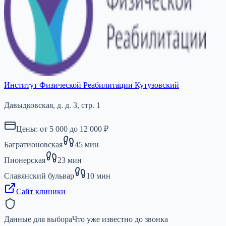
Институт Физической Реабилитации Кутузовский
Давыдковская, д. д. 3, стр. 1
Цены: от
5 000
до
12 000
₽
Багратионовская
45
мин
Пионерская
23
мин
Славянский бульвар
10
мин
Сайт клиники
Данные для выбора
Что уже известно до звонка