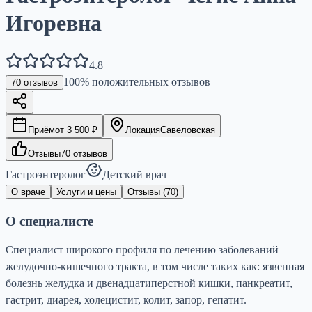
Игоревна
4.8
100
% положительных отзывов
70
отзывов
Приём
от
3 500
₽
Локация
Савеловская
Отзывы
70
отзывов
Гастроэнтеролог
Детский врач
О враче
Услуги и цены
Отзывы (
70
)
О специалисте
Специалист широкого профиля по лечению заболеваний
желудочно-кишечного тракта, в том числе таких как: язвенная
болезнь желудка и двенадцатиперстной кишки, панкреатит,
гастрит, диарея, холецистит, колит, запор, гепатит.