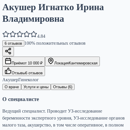
Акушер Игнатко Ирина
Владимировна
4.84
100
% положительных отзывов
6
отзывов
Приём
от
10 000
₽
Локация
Кантемировская
Отзывы
6
отзывов
Акушер
Гинеколог
О враче
Услуги и цены
Отзывы (
6
)
О специалисте
Ведущий специалист. Проводит УЗ-исследование
беременности экспертного уровня, УЗ-исследование органов
малого таза, акушерство, в том числе оперативное, в полном