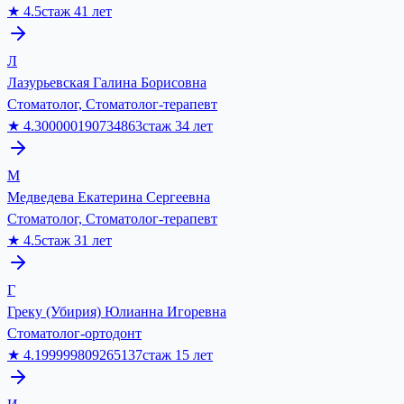
★
4.5
стаж
41
лет
Л
Лазурьевская Галина Борисовна
Стоматолог, Стоматолог-терапевт
★
4.300000190734863
стаж
34
лет
М
Медведева Екатерина Сергеевна
Стоматолог, Стоматолог-терапевт
★
4.5
стаж
31
лет
Г
Греку (Убирия) Юлианна Игоревна
Стоматолог-ортодонт
★
4.199999809265137
стаж
15
лет