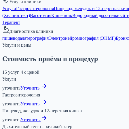
Услуги клиники
Услуги
Гастроэнтерология
Пищевод, желудок и 12-перстная киш
(Хелпил-тест)
Ваготомия
Кишечник
Водородный дыхательный т
Терапевт
Диагностика клиники
пищевода
латерография
Электронейромиография (ЭНМГ)
Бронх
Услуги и цены
Стоимость приёма и процедур
15 услуг, 4 с ценой
Услуги
уточнить
Уточнить
Гастроэнтерология
уточнить
Уточнить
Пищевод, желудок и 12-перстная кишка
уточнить
Уточнить
Дыхательный тест на хеликобактер