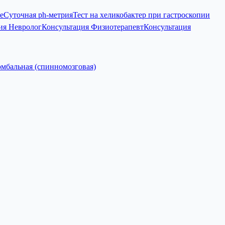
е
Суточная ph-метрия
Тест на хеликобактер при гастроскопии
ия Невролог
Консультация Физиотерапевт
Консультация
мбальная (спинномозговая)