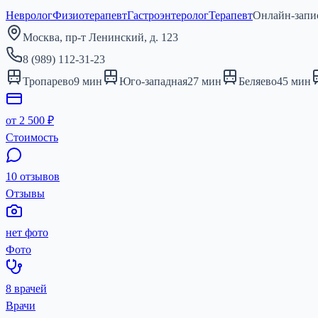
Невролог
Физиотерапевт
Гастроэнтеролог
Терапевт
Онлайн-запи
Москва, пр-т Ленинский, д. 123
8 (989) 112-31-23
Тропарево
9
мин
Юго-западная
27
мин
Беляево
45
мин
от 2 500 ₽
Стоимость
10 отзывов
Отзывы
нет фото
Фото
8 врачей
Врачи