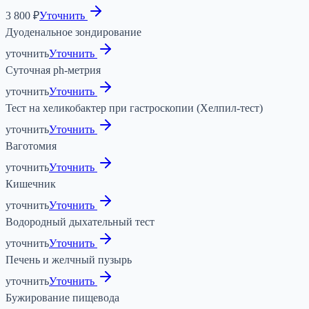
3 800 ₽
Уточнить
Дуоденальное зондирование
уточнить
Уточнить
Суточная ph-метрия
уточнить
Уточнить
Тест на хеликобактер при гастроскопии (Хелпил-тест)
уточнить
Уточнить
Ваготомия
уточнить
Уточнить
Кишечник
уточнить
Уточнить
Водородный дыхательный тест
уточнить
Уточнить
Печень и желчный пузырь
уточнить
Уточнить
Бужирование пищевода