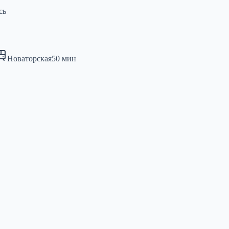
сь
Новаторская
50
мин