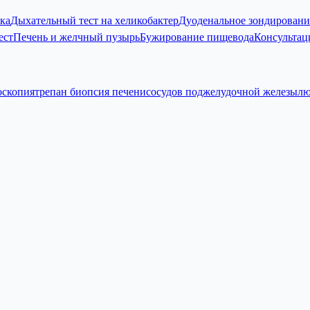
ка
Дыхательный тест на хеликобактер
Дуоденальное зондировани
ест
Печень и желчный пузырь
Бужирование пищевода
Консультац
оскопия
трепан биопсия печени
сосудов поджелудочной железы
лю