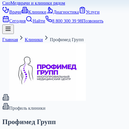
СиоМед
врачи и клиники рядом
Врачи
Клиники
Диагностика
Услуги
Сегодня
Найти
8 800 300 39 98
Позвонить
Главная
Клиники
Профимед Групп
Профиль клиники
Профимед Групп