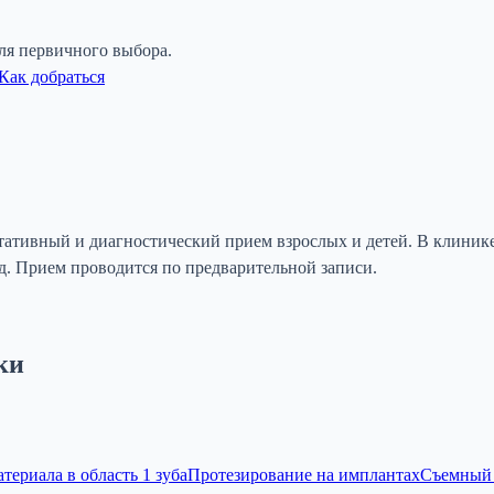
ля первичного выбора.
Как добраться
тивный и диагностический прием взрослых и детей. В клинике
.д. Прием проводится по предварительной записи.
ки
ериала в область 1 зуба
Протезирование на имплантах
Съемный 