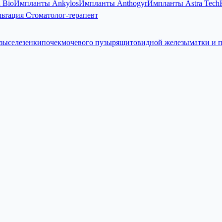
 Bio
Импланты Ankylos
Импланты Anthogyr
Импланты Astra Tech
ьтация Стоматолог-терапевт
зы
селезенки
почек
мочевого пузыря
щитовидной железы
матки и 