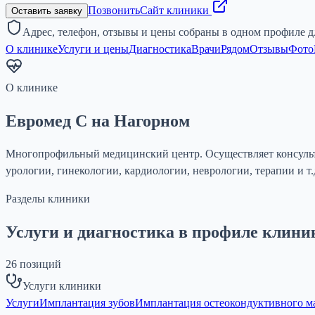
Позвонить
Сайт клиники
Оставить заявку
Адрес, телефон, отзывы и цены собраны в одном профиле д
О клинике
Услуги и цены
Диагностика
Врачи
Рядом
Отзывы
Фото
О клинике
Евромед С на Нагорном
Многопрофильный медицинский центр. Осуществляет консульта
урологии, гинекологии, кардиологии, неврологии, терапии и т
Разделы клиники
Услуги и диагностика в профиле клини
26
позиций
Услуги клиники
Услуги
Имплантация зубов
Имплантация остеокондуктивного мат