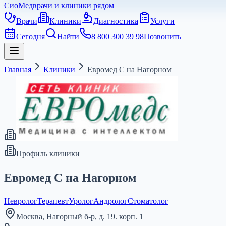
СиоМед
врачи и клиники рядом
Врачи
Клиники
Диагностика
Услуги
Сегодня
Найти
8 800 300 39 98
Позвонить
Главная
Клиники
Евромед С на Нагорном
Профиль клиники
Евромед С на Нагорном
Невролог
Терапевт
Уролог
Андролог
Стоматолог
Москва, Нагорный б-р, д. 19. корп. 1