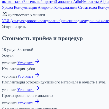
имплантатах
Бюгельный протез
Импланты Adin
Импланты Alpha
Уролог
Консультация Андролог
Консультация Стоматолог
Консул
Диагностика клиники
УЗИ (ультразвуковое исследование)
печени
поджелудочной желе
Услуги и цены
Стоимость приёма и процедур
18 услуг, 8 с ценой
Услуги
уточнить
Уточнить
Имплантация зубов
уточнить
Уточнить
Имплантация остеокондуктивного материала в область 1 зуба
уточнить
Уточнить
Протезирование на имплантах
уточнить
Уточнить
Съемный протез на имплантатах